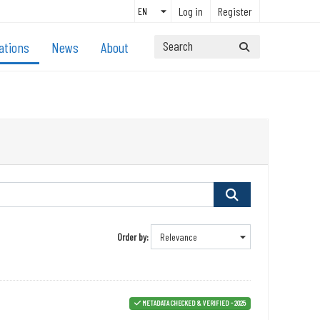
Log in
Register
ations
News
About
Order by
METADATA CHECKED & VERIFIED - 2025