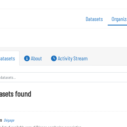
Datasets
Organiz
atasets
About
Activity Stream
asets found
ds
Dégage