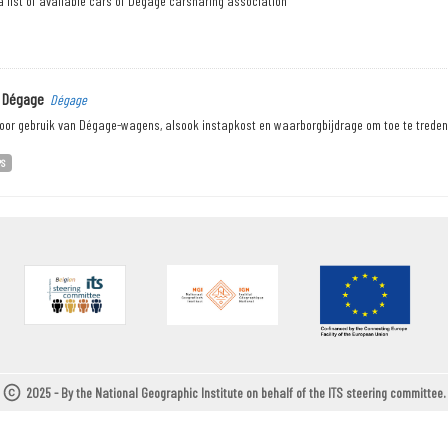
 list of available cars of Dégage carsharing association
 Dégage
Dégage
voor gebruik van Dégage-wagens, alsook instapkost en waarborgbijdrage om toe te trede
PS
2025 - By the National Geographic Institute on behalf of the ITS steering committee.