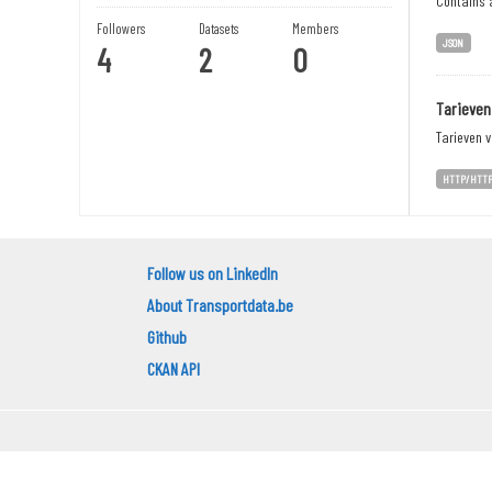
Contains a
Followers
Datasets
Members
JSON
4
2
0
Tarieven
Tarieven 
HTTP/HTT
Follow us on LinkedIn
About Transportdata.be
Github
CKAN API