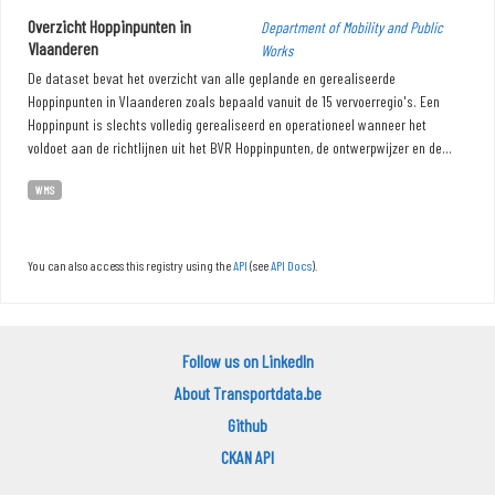
Overzicht Hoppinpunten in
Department of Mobility and Public
Vlaanderen
Works
De dataset bevat het overzicht van alle geplande en gerealiseerde
Hoppinpunten in Vlaanderen zoals bepaald vanuit de 15 vervoerregio's. Een
Hoppinpunt is slechts volledig gerealiseerd en operationeel wanneer het
voldoet aan de richtlijnen uit het BVR Hoppinpunten, de ontwerpwijzer en de...
WMS
You can also access this registry using the
API
(see
API Docs
).
Follow us on LinkedIn
About Transportdata.be
Github
CKAN API