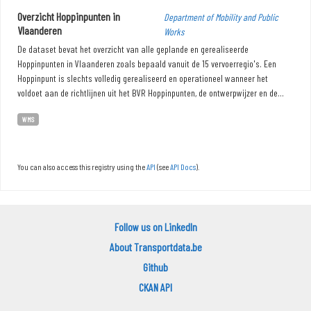
Overzicht Hoppinpunten in
Department of Mobility and Public
Vlaanderen
Works
De dataset bevat het overzicht van alle geplande en gerealiseerde
Hoppinpunten in Vlaanderen zoals bepaald vanuit de 15 vervoerregio's. Een
Hoppinpunt is slechts volledig gerealiseerd en operationeel wanneer het
voldoet aan de richtlijnen uit het BVR Hoppinpunten, de ontwerpwijzer en de...
WMS
You can also access this registry using the
API
(see
API Docs
).
Follow us on LinkedIn
About Transportdata.be
Github
CKAN API