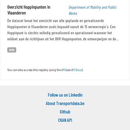
Overzicht Hoppinpunten in
Department of Mobility and Public
Vlaanderen
Works
De dataset bevat het overzicht van alle geplande en gerealiseerde
Hoppinpunten in Vlaanderen zoals bepaald vanuit de 15 vervoerregio's. Een
Hoppinpunt is slechts volledig gerealiseerd en operationeel wanneer het
voldoet aan de richtlijnen uit het BVR Hoppinpunten, de ontwerpwijzer en de...
WMS
You can also access this registry using the
API
(see
API Docs
).
Follow us on LinkedIn
About Transportdata.be
Github
CKAN API