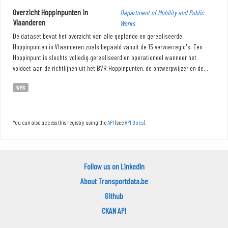
Overzicht Hoppinpunten in
Department of Mobility and Public
Vlaanderen
Works
De dataset bevat het overzicht van alle geplande en gerealiseerde
Hoppinpunten in Vlaanderen zoals bepaald vanuit de 15 vervoerregio's. Een
Hoppinpunt is slechts volledig gerealiseerd en operationeel wanneer het
voldoet aan de richtlijnen uit het BVR Hoppinpunten, de ontwerpwijzer en de...
WMS
You can also access this registry using the
API
(see
API Docs
).
Follow us on LinkedIn
About Transportdata.be
Github
CKAN API