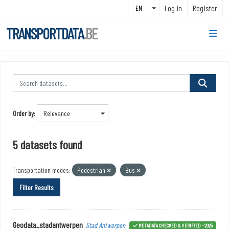
Skip to main content
Log in
Register
TRANSPORTDATA
.BE
Order by
5 datasets found
Transportation modes:
Pedestrian
Bus
Filter Results
Geodata_stadantwerpen
Stad Antwerpen
METADATA CHECKED & VERIFIED - 2025