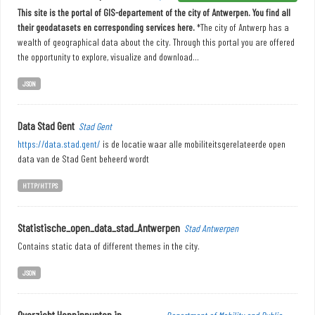
This site is the portal of GIS-departement of the city of Antwerpen. You find all
their geodatasets en corresponding services here.
*The city of Antwerp has a
wealth of geographical data about the city. Through this portal you are offered
the opportunity to explore, visualize and download...
JSON
Data Stad Gent
Stad Gent
https://data.stad.gent/
is de locatie waar alle mobiliteitsgerelateerde open
data van de Stad Gent beheerd wordt
HTTP/HTTPS
Statistische_open_data_stad_Antwerpen
Stad Antwerpen
Contains static data of different themes in the city.
JSON
Overzicht Hoppinpunten in