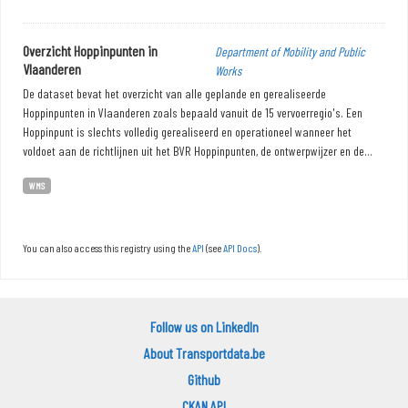
Overzicht Hoppinpunten in
Department of Mobility and Public
Vlaanderen
Works
De dataset bevat het overzicht van alle geplande en gerealiseerde
Hoppinpunten in Vlaanderen zoals bepaald vanuit de 15 vervoerregio's. Een
Hoppinpunt is slechts volledig gerealiseerd en operationeel wanneer het
voldoet aan de richtlijnen uit het BVR Hoppinpunten, de ontwerpwijzer en de...
WMS
You can also access this registry using the
API
(see
API Docs
).
Follow us on LinkedIn
About Transportdata.be
Github
CKAN API