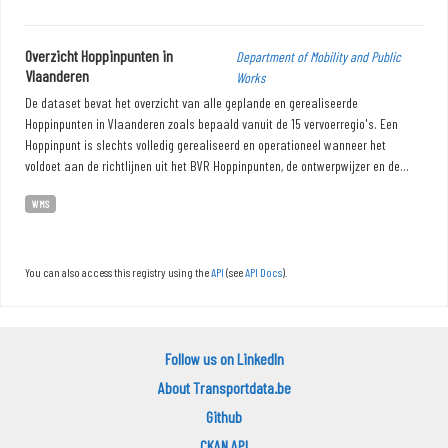
Overzicht Hoppinpunten in
Department of Mobility and Public
Vlaanderen
Works
De dataset bevat het overzicht van alle geplande en gerealiseerde
Hoppinpunten in Vlaanderen zoals bepaald vanuit de 15 vervoerregio's. Een
Hoppinpunt is slechts volledig gerealiseerd en operationeel wanneer het
voldoet aan de richtlijnen uit het BVR Hoppinpunten, de ontwerpwijzer en de...
WMS
You can also access this registry using the
API
(see
API Docs
).
Follow us on LinkedIn
About Transportdata.be
Github
CKAN API