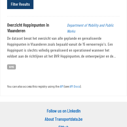
Filter Results
Overzicht Hoppinpunten in
Department of Mobility and Public
Vlaanderen
Works
De dataset bevat het overzicht van alle geplande en gerealiseerde
Hoppinpunten in Vlaanderen zoals bepaald vanuit de 15 vervoerregio's. Een
Hoppinpunt is slechts volledig gerealiseerd en operationeel wanneer het
voldoet aan de richtlijnen uit het BVR Hoppinpunten, de ontwerpwijzer en de...
WMS
You can also access this registry using the
API
(see
API Docs
).
Follow us on LinkedIn
About Transportdata.be