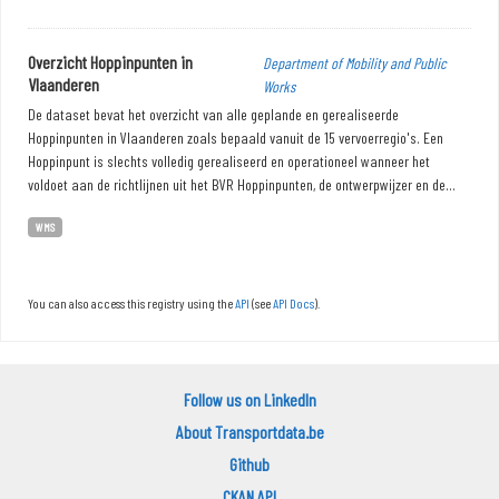
Overzicht Hoppinpunten in
Department of Mobility and Public
Vlaanderen
Works
De dataset bevat het overzicht van alle geplande en gerealiseerde
Hoppinpunten in Vlaanderen zoals bepaald vanuit de 15 vervoerregio's. Een
Hoppinpunt is slechts volledig gerealiseerd en operationeel wanneer het
voldoet aan de richtlijnen uit het BVR Hoppinpunten, de ontwerpwijzer en de...
WMS
You can also access this registry using the
API
(see
API Docs
).
Follow us on LinkedIn
About Transportdata.be
Github
CKAN API