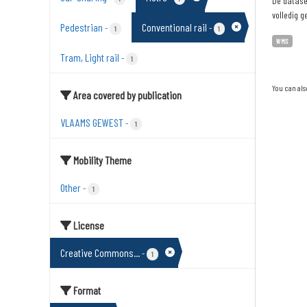
De dataset
volledig g
Pedestrian
Conventional rail
-
-
1
1
WMS
Tram, Light rail
-
1
You can als
Area covered by publication
VLAAMS GEWEST
-
1
Mobility Theme
Other
-
1
License
Creative Commons...
-
1
Format