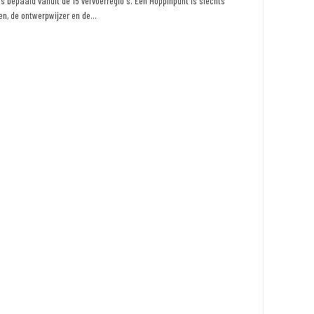
 bepaald vanuit de 15 vervoerregio's. Een Hoppinpunt is slechts
n, de ontwerpwijzer en de...