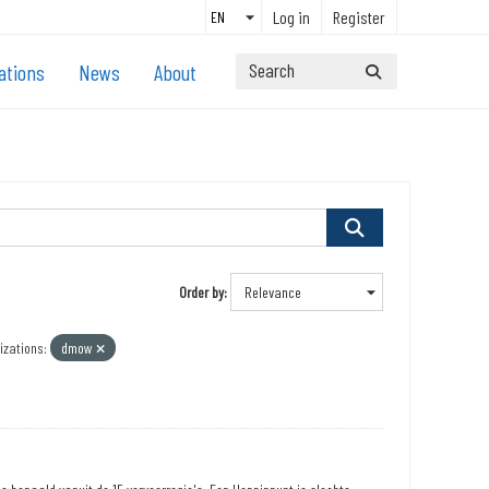
Log in
Register
ations
News
About
Order by
izations:
dmow