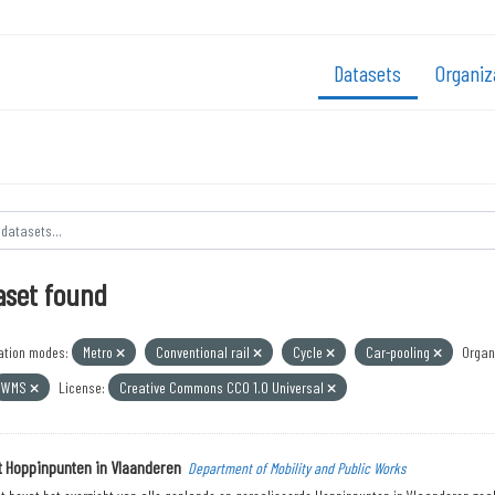
Datasets
Organiz
aset found
ation modes:
Metro
Conventional rail
Cycle
Car-pooling
Organ
WMS
License:
Creative Commons CC0 1.0 Universal
t Hoppinpunten in Vlaanderen
Department of Mobility and Public Works