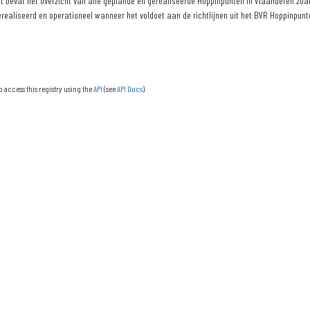
 bevat het overzicht van alle geplande en gerealiseerde Hoppinpunten in Vlaanderen zoals
erealiseerd en operationeel wanneer het voldoet aan de richtlijnen uit het BVR Hoppinpunte
o access this registry using the
API
(see
API Docs
).