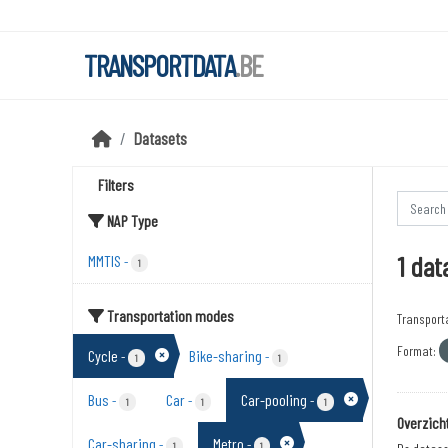
Skip to main content
TRANSPORTDATA
.BE
Datasets
Filters
NAP Type
1 dat
MMTIS
-
1
Transportation modes
Transport
Format:
Cycle
Bike-sharing
-
-
1
1
Bus
Car
Car-pooling
-
-
-
1
1
1
Overzich
Car-sharing
Metro
-
-
1
1