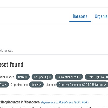
Datasets
Organiz
aset found
ation modes:
Metro
Car-pooling
Conventional rail
Tram, Light rail
TIS
Organizations:
dmow
License:
Creative Commons CC0 1.0 Universal
t Hoppinpunten in Vlaanderen
Department of Mobility and Public Works