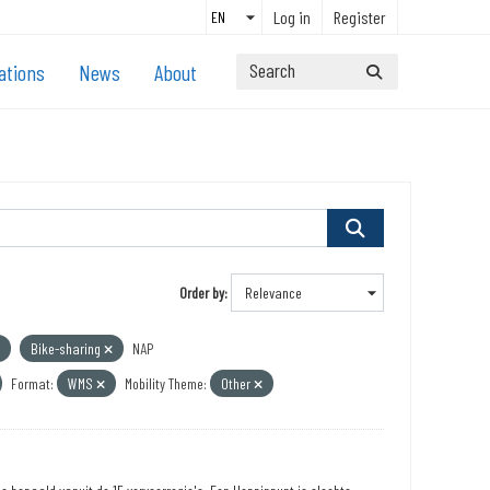
Log in
Register
ations
News
About
Order by
Bike-sharing
NAP
Format:
WMS
Mobility Theme:
Other