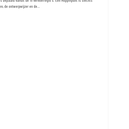
 bepaald vanuit de 15 vervoerregio's. Een Hoppinpunt is slechts
n, de ontwerpwijzer en de...