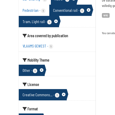
De dataset
volledig g
Pedestrian
Conventional rail
-
-
1
1
WMS
Tram, Light rail
-
1
You can als
Area covered by publication
VLAAMS GEWEST
-
1
Mobility Theme
Other
-
1
License
Creative Commons...
-
1
Format