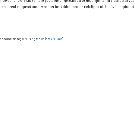
 bevat het overzicht van alle geplande en gerealiseerde Hoppinpunten in Vlaanderen zoals
erealiseerd en operationeel wanneer het voldoet aan de richtlijnen uit het BVR Hoppinpunte
o access this registry using the
API
(see
API Docs
).