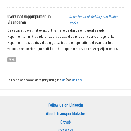
Overzicht Hoppinpunten in
Department of Mobility and Public
Vlaanderen
Works
De dataset bevat het overzicht van alle geplande en gerealiseerde
Hoppinpunten in Vlaanderen zoals bepaald vanuit de 15 vervoerregio's. Een
Hoppinpunt is slechts volledig gerealiseerd en operationeel wanneer het
voldoet aan de richtlijnen uit het BVR Hoppinpunten, de ontwerpwijzer en de...
WMS
You can also access this registry using the
API
(see
API Docs
).
Follow us on LinkedIn
About Transportdata.be
Github
CKAN API