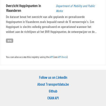
Overzicht Hoppinpunten in
Department of Mobility and Public
Vlaanderen
Works
De dataset bevat het overzicht van alle geplande en gerealiseerde
Hoppinpunten in Vlaanderen zoals bepaald vanuit de 15 vervoerregio's. Een
Hoppinpunt is slechts volledig gerealiseerd en operationeel wanneer het
voldoet aan de richtlijnen uit het BVR Hoppinpunten, de ontwerpwijzer en de...
WMS
You can also access this registry using the
API
(see
API Docs
).
Follow us on LinkedIn
About Transportdata.be
Github
CKAN API