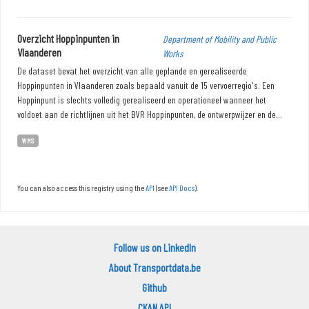
Overzicht Hoppinpunten in
Department of Mobility and Public
Vlaanderen
Works
De dataset bevat het overzicht van alle geplande en gerealiseerde
Hoppinpunten in Vlaanderen zoals bepaald vanuit de 15 vervoerregio's. Een
Hoppinpunt is slechts volledig gerealiseerd en operationeel wanneer het
voldoet aan de richtlijnen uit het BVR Hoppinpunten, de ontwerpwijzer en de...
WMS
You can also access this registry using the
API
(see
API Docs
).
Follow us on LinkedIn
About Transportdata.be
Github
CKAN API