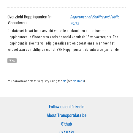
Overzicht Hoppinpunten in
Department of Mobility and Public
Vlaanderen
Works
De dataset bevat het overzicht van alle geplande en gerealiseerde
Hoppinpunten in Vlaanderen zoals bepaald vanuit de 15 vervoerregio's. Een
Hoppinpunt is slechts volledig gerealiseerd en operationeel wanneer het
voldoet aan de richtlijnen uit het BVR Hoppinpunten, de ontwerpwijzer en de...
WMS
You can also access this registry using the
API
(see
API Docs
).
Follow us on LinkedIn
About Transportdata.be
Github
CKAN API