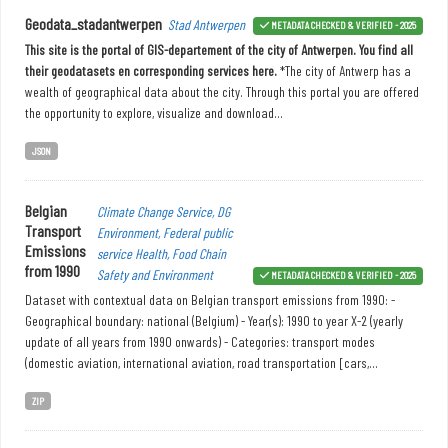
Geodata_stadantwerpen
Stad Antwerpen
METADATA CHECKED & VERIFIED - 2025
This site is the portal of GIS-departement of the city of Antwerpen. You find all
their geodatasets en corresponding services here.
*The city of Antwerp has a
wealth of geographical data about the city. Through this portal you are offered
the opportunity to explore, visualize and download...
JSON
Belgian
Climate Change Service, DG
Transport
Environment, Federal public
Emissions
service Health, Food Chain
from 1990
Safety and Environment
METADATA CHECKED & VERIFIED - 2025
Dataset with contextual data on Belgian transport emissions from 1990: -
Geographical boundary: national (Belgium) - Year(s): 1990 to year X-2 (yearly
update of all years from 1990 onwards) - Categories: transport modes
(domestic aviation, international aviation, road transportation [cars,...
ZIP