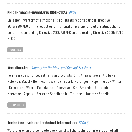
NECD Emissie-inventaris 1990-2023
IRCEL
Emission inventory of atmospheric pollutants reported under directive
2016/2284/EU on the reduction of national emissions of certain atmospheric
pollutants, amending Directive 2003/35/EC and repealing Directive 2001/81/EC.
NECD.
Excel XLSX
Veerdiensten
Agency for Maritime and Coastal Services
Ferry services: For pedestrians and cyclists: Sint-Anna Antwerp; Kruibeke -
Hoboken; Bazel - Hemiksem ; Afsnee ; Baarle - Drongen ; Rupelmonde - Wintam
; Driegoten - Weert ; Mariekerke - Moerzeke - Sint-Amands ; Baasrode -
Moerzeke ; Appels - Berlare ; Schellebelle ; Tielrode - Hamme ; Schelle...
HTTP/HTTPS
Technicar - vehicle technical information
FEBIAC
We are providing a complete overview of all the technical information of all