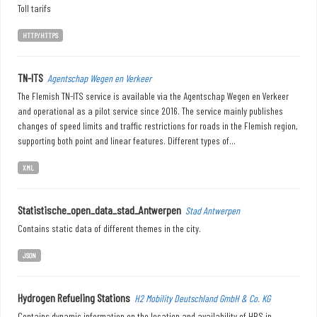
Toll tarifs
HTTP/HTTPS
TN-ITS
Agentschap Wegen en Verkeer
The Flemish TN-ITS service is available via the Agentschap Wegen en Verkeer
and operational as a pilot service since 2016. The service mainly publishes
changes of speed limits and traffic restrictions for roads in the Flemish region,
supporting both point and linear features. Different types of...
XML
Statistische_open_data_stad_Antwerpen
Stad Antwerpen
Contains static data of different themes in the city.
JSON
Hydrogen Refueling Stations
H2 Mobility Deutschland GmbH & Co. KG
Contains dynamic information on the location and availability of HRS in