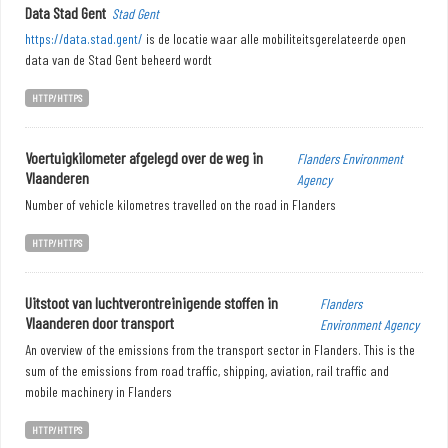
Data Stad Gent
Stad Gent
https://data.stad.gent/
is de locatie waar alle mobiliteitsgerelateerde open
data van de Stad Gent beheerd wordt
HTTP/HTTPS
Voertuigkilometer afgelegd over de weg in
Flanders Environment
Vlaanderen
Agency
Number of vehicle kilometres travelled on the road in Flanders
HTTP/HTTPS
Uitstoot van luchtverontreinigende stoffen in
Flanders
Vlaanderen door transport
Environment Agency
An overview of the emissions from the transport sector in Flanders. This is the
sum of the emissions from road traffic, shipping, aviation, rail traffic and
mobile machinery in Flanders
HTTP/HTTPS