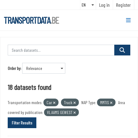
Skip to main content
Log in
Register
TRANSPORTDATA
.BE
Order by
18 datasets found
Transportation modes:
Car
Truck
NAP Type:
MMTIS
Area
covered by publication:
VLAAMS GEWEST
Filter Results