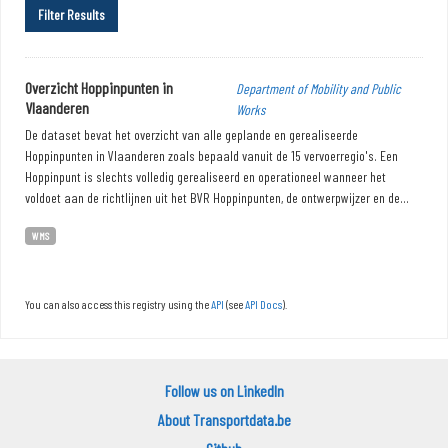
Filter Results
Overzicht Hoppinpunten in
Department of Mobility and Public
Vlaanderen
Works
De dataset bevat het overzicht van alle geplande en gerealiseerde
Hoppinpunten in Vlaanderen zoals bepaald vanuit de 15 vervoerregio's. Een
Hoppinpunt is slechts volledig gerealiseerd en operationeel wanneer het
voldoet aan de richtlijnen uit het BVR Hoppinpunten, de ontwerpwijzer en de...
WMS
You can also access this registry using the
API
(see
API Docs
).
Follow us on LinkedIn
About Transportdata.be