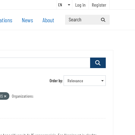
Log in
Register
ations
News
About
Order by
IS
Organizations: