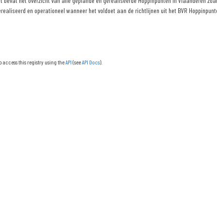
 bevat het overzicht van alle geplande en gerealiseerde Hoppinpunten in Vlaanderen zoals
erealiseerd en operationeel wanneer het voldoet aan de richtlijnen uit het BVR Hoppinpunte
o access this registry using the
API
(see
API Docs
).