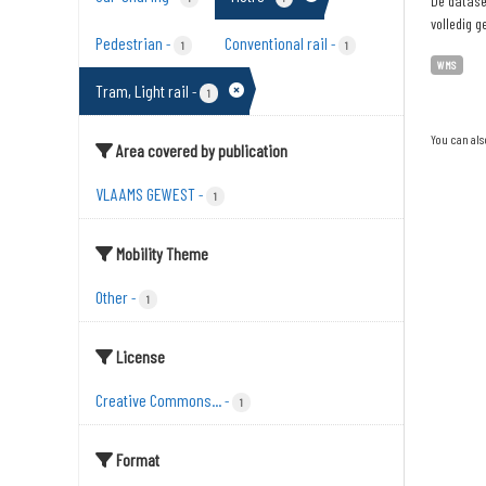
De dataset
volledig g
Pedestrian
Conventional rail
-
-
1
1
WMS
Tram, Light rail
-
1
You can als
Area covered by publication
VLAAMS GEWEST
-
1
Mobility Theme
Other
-
1
License
Creative Commons...
-
1
Format