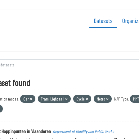
Datasets
Organiz
aset found
ation modes:
Car
Tram, Light rail
Cycle
Metro
NAP Type:
MMT
t Hoppinpunten in Vlaanderen
Department of Mobility and Public Works