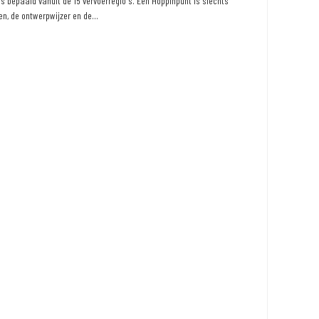
 bepaald vanuit de 15 vervoerregio's. Een Hoppinpunt is slechts
n, de ontwerpwijzer en de...