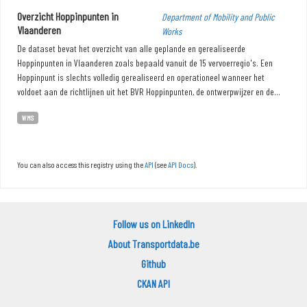
Overzicht Hoppinpunten in
Department of Mobility and Public
Vlaanderen
Works
De dataset bevat het overzicht van alle geplande en gerealiseerde
Hoppinpunten in Vlaanderen zoals bepaald vanuit de 15 vervoerregio's. Een
Hoppinpunt is slechts volledig gerealiseerd en operationeel wanneer het
voldoet aan de richtlijnen uit het BVR Hoppinpunten, de ontwerpwijzer en de...
WMS
You can also access this registry using the
API
(see
API Docs
).
Follow us on LinkedIn
About Transportdata.be
Github
CKAN API