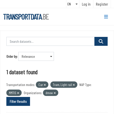
Skip to main content
Log in
Register
TRANSPORTDATA
.BE
Order by
1 dataset found
Transportation modes:
Car
Tram, Light rail
NAP Type:
MMTIS
Organizations:
dmow
Filter Results