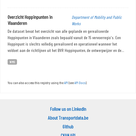
Overzicht Hoppinpunten in
Department of Mobility and Public
Vlaanderen
Works
De dataset bevat het overzicht van alle geplande en gerealiseerde
Hoppinpunten in Vlaanderen zoals bepaald vanuit de 15 vervoerregio's. Een
Hoppinpunt is slechts volledig gerealiseerd en operationeel wanneer het
voldoet aan de richtlijnen uit het BVR Hoppinpunten, de ontwerpwijzer en de...
WMS
You can also access this registry using the
API
(see
API Docs
).
Follow us on LinkedIn
About Transportdata.be
Github
CKAN API