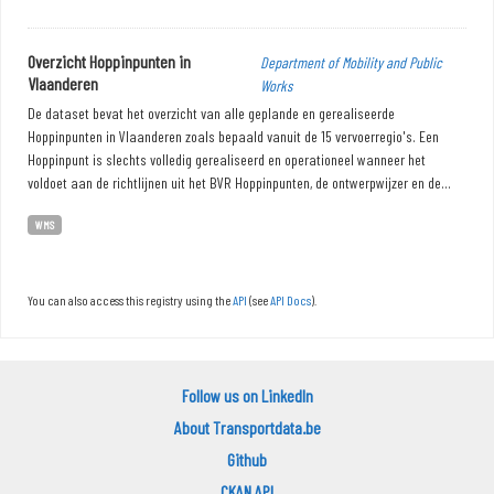
Overzicht Hoppinpunten in
Department of Mobility and Public
Vlaanderen
Works
De dataset bevat het overzicht van alle geplande en gerealiseerde
Hoppinpunten in Vlaanderen zoals bepaald vanuit de 15 vervoerregio's. Een
Hoppinpunt is slechts volledig gerealiseerd en operationeel wanneer het
voldoet aan de richtlijnen uit het BVR Hoppinpunten, de ontwerpwijzer en de...
WMS
You can also access this registry using the
API
(see
API Docs
).
Follow us on LinkedIn
About Transportdata.be
Github
CKAN API