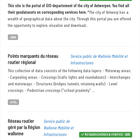
This site is the portal of GIS-departement of the city of Antwerpen. You find all
their geodatasets en corresponding services here.
*The city of Antwerp has a
wealth of geographical data about the city. Through this portal you are offered
the opportunity to explore, visualize and download...
JSON
Points marquants du réseau
Service public de Wallonie Mobilité et
routier régional
Infrastructures
This collection of data consists of the following data layers: - Motorway areas;
- Carpooling areas; - Crossings (trafic lights and roundabouts); - Interchanges
and motorways; - Structures (bridges, tunnels, retaining walls); - Level
crossings; - Pedestrian crossings ("school proximity" ...
HTML
Réseau routier
Service public de
géré par la Région
Wallonie Mobilité et
wallonne
Infrastructures
METADATA CHECKED & VERIFIED - 2025