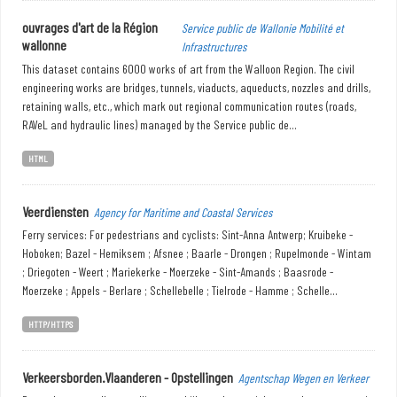
ouvrages d'art de la Région
Service public de Wallonie Mobilité et
wallonne
Infrastructures
This dataset contains 6000 works of art from the Walloon Region. The civil
engineering works are bridges, tunnels, viaducts, aqueducts, nozzles and drills,
retaining walls, etc., which mark out regional communication routes (roads,
RAVeL and hydraulic lines) managed by the Service public de...
HTML
Veerdiensten
Agency for Maritime and Coastal Services
Ferry services: For pedestrians and cyclists: Sint-Anna Antwerp; Kruibeke -
Hoboken; Bazel - Hemiksem ; Afsnee ; Baarle - Drongen ; Rupelmonde - Wintam
; Driegoten - Weert ; Mariekerke - Moerzeke - Sint-Amands ; Baasrode -
Moerzeke ; Appels - Berlare ; Schellebelle ; Tielrode - Hamme ; Schelle...
HTTP/HTTPS
Verkeersborden.Vlaanderen - Opstellingen
Agentschap Wegen en Verkeer