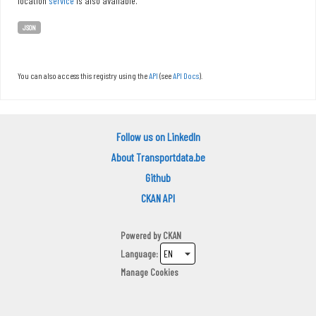
location
service
is also available.
JSON
You can also access this registry using the
API
(see
API Docs
).
Follow us on LinkedIn
About Transportdata.be
Github
CKAN API
Powered by
CKAN
Language
Manage Cookies