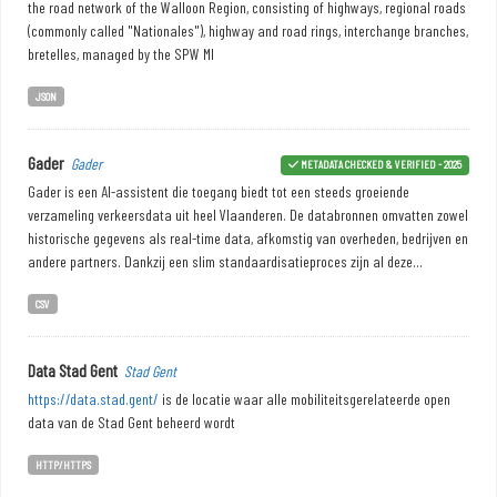
the road network of the Walloon Region, consisting of highways, regional roads
(commonly called "Nationales"), highway and road rings, interchange branches,
bretelles, managed by the SPW MI
JSON
Gader
Gader
METADATA CHECKED & VERIFIED - 2025
Gader is een AI-assistent die toegang biedt tot een steeds groeiende
verzameling verkeersdata uit heel Vlaanderen. De databronnen omvatten zowel
historische gegevens als real-time data, afkomstig van overheden, bedrijven en
andere partners. Dankzij een slim standaardisatieproces zijn al deze...
CSV
Data Stad Gent
Stad Gent
https://data.stad.gent/
is de locatie waar alle mobiliteitsgerelateerde open
data van de Stad Gent beheerd wordt
HTTP/HTTPS