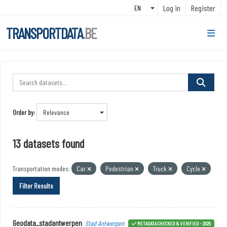
Skip to main content
Log in
Register
TRANSPORTDATA
.BE
Order by
13 datasets found
Transportation modes:
Car
Pedestrian
Truck
Cycle
Filter Results
Geodata_stadantwerpen
Stad Antwerpen
METADATA CHECKED & VERIFIED - 2025