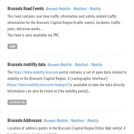
Brussels Road Events
Brussels Mobilité - Mobiliteit - Mobility
This feed contains real time traffic information and safety related traffic
information for the Brussels Capital Region (traffic events, incidents, traffic
jams, obtrusive works, ...
This feed is also available via TMC.
JSON
Brussels mobility data
Brussels Mobilité - Mobiliteit - Mobility
The
https://data.mobility.brussels
portal contains a set of open data related to
mobility in the Brussels-Capital Region. A [cartographic interface]
(
https://data.mobility.brussels/mobigis/
) is available to view the data directly.
Information can also be found on [the mobility portal]...
HTTP/HTTPS
Brussels Addresses
Brussels Mobilité - Mobiliteit - Mobility
Location of address points in the Brussels-Capital Region (Urbis Adpt entity). A