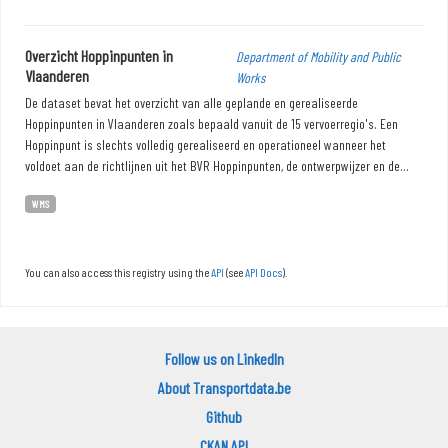
Overzicht Hoppinpunten in
Department of Mobility and Public
Vlaanderen
Works
De dataset bevat het overzicht van alle geplande en gerealiseerde
Hoppinpunten in Vlaanderen zoals bepaald vanuit de 15 vervoerregio's. Een
Hoppinpunt is slechts volledig gerealiseerd en operationeel wanneer het
voldoet aan de richtlijnen uit het BVR Hoppinpunten, de ontwerpwijzer en de...
WMS
You can also access this registry using the
API
(see
API Docs
).
Follow us on LinkedIn
About Transportdata.be
Github
CKAN API