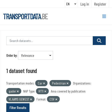
Skip to main content
Log in
Register
TRANSPORTDATA
.BE
Order by
1 dataset found
Transportation modes:
Car
Pedestrian
Organizations:
gader
NAP Type:
RTTI
Area covered by publication:
VLAAMS GEWEST
Format:
CSV
Filter Results