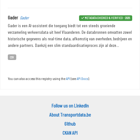
Gader
Gader
METADATA CHECKED & VERIFIED - 2025
Gader is een AI-assistent die toegang biedt tot een steeds groeiende
verzameling verkeersdata uit heel Vlaanderen. De databronnen omvatten zowel
historische gegevens als real-time data, afkomstig van overheden, bedrijven en
andere partners. Dankzij een slim standaardisatieproces zijn al deze...
CSV
You can also access this registry using the
API
(see
API Docs
).
Follow us on LinkedIn
About Transportdata.be
Github
CKAN API