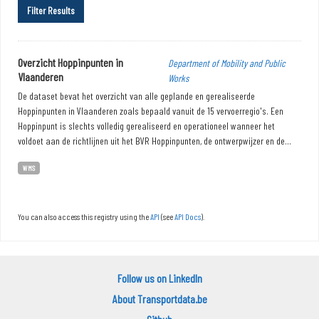
Filter Results
Overzicht Hoppinpunten in
Department of Mobility and Public
Vlaanderen
Works
De dataset bevat het overzicht van alle geplande en gerealiseerde
Hoppinpunten in Vlaanderen zoals bepaald vanuit de 15 vervoerregio's. Een
Hoppinpunt is slechts volledig gerealiseerd en operationeel wanneer het
voldoet aan de richtlijnen uit het BVR Hoppinpunten, de ontwerpwijzer en de...
WMS
You can also access this registry using the
API
(see
API Docs
).
Follow us on LinkedIn
About Transportdata.be