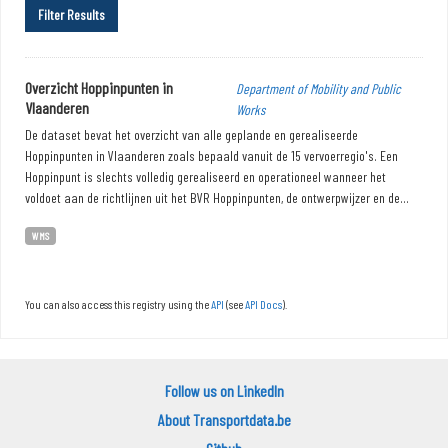
Filter Results
Overzicht Hoppinpunten in
Department of Mobility and Public
Vlaanderen
Works
De dataset bevat het overzicht van alle geplande en gerealiseerde
Hoppinpunten in Vlaanderen zoals bepaald vanuit de 15 vervoerregio's. Een
Hoppinpunt is slechts volledig gerealiseerd en operationeel wanneer het
voldoet aan de richtlijnen uit het BVR Hoppinpunten, de ontwerpwijzer en de...
WMS
You can also access this registry using the
API
(see
API Docs
).
Follow us on LinkedIn
About Transportdata.be