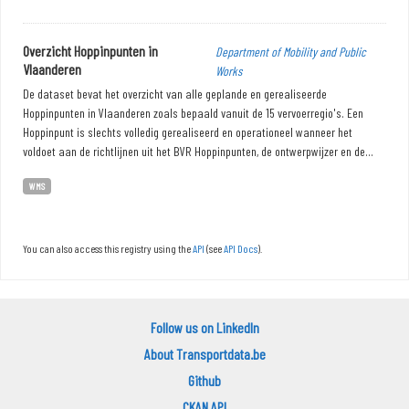
Overzicht Hoppinpunten in
Department of Mobility and Public
Vlaanderen
Works
De dataset bevat het overzicht van alle geplande en gerealiseerde
Hoppinpunten in Vlaanderen zoals bepaald vanuit de 15 vervoerregio's. Een
Hoppinpunt is slechts volledig gerealiseerd en operationeel wanneer het
voldoet aan de richtlijnen uit het BVR Hoppinpunten, de ontwerpwijzer en de...
WMS
You can also access this registry using the
API
(see
API Docs
).
Follow us on LinkedIn
About Transportdata.be
Github
CKAN API