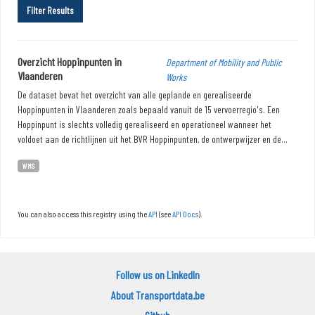
Filter Results
Overzicht Hoppinpunten in
Department of Mobility and Public
Vlaanderen
Works
De dataset bevat het overzicht van alle geplande en gerealiseerde
Hoppinpunten in Vlaanderen zoals bepaald vanuit de 15 vervoerregio's. Een
Hoppinpunt is slechts volledig gerealiseerd en operationeel wanneer het
voldoet aan de richtlijnen uit het BVR Hoppinpunten, de ontwerpwijzer en de...
WMS
You can also access this registry using the
API
(see
API Docs
).
Follow us on LinkedIn
About Transportdata.be