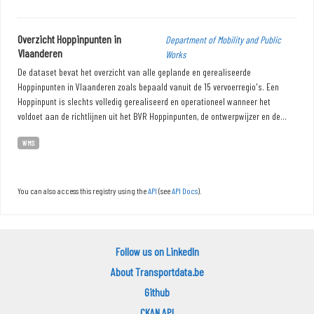
Overzicht Hoppinpunten in
Department of Mobility and Public
Vlaanderen
Works
De dataset bevat het overzicht van alle geplande en gerealiseerde
Hoppinpunten in Vlaanderen zoals bepaald vanuit de 15 vervoerregio's. Een
Hoppinpunt is slechts volledig gerealiseerd en operationeel wanneer het
voldoet aan de richtlijnen uit het BVR Hoppinpunten, de ontwerpwijzer en de...
WMS
You can also access this registry using the
API
(see
API Docs
).
Follow us on LinkedIn
About Transportdata.be
Github
CKAN API