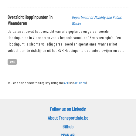
Overzicht Hoppinpunten in
Department of Mobility and Public
Vlaanderen
Works
De dataset bevat het overzicht van alle geplande en gerealiseerde
Hoppinpunten in Vlaanderen zoals bepaald vanuit de 15 vervoerregio's. Een
Hoppinpunt is slechts volledig gerealiseerd en operationeel wanneer het
voldoet aan de richtlijnen uit het BVR Hoppinpunten, de ontwerpwijzer en de...
WMS
You can also access this registry using the
API
(see
API Docs
).
Follow us on LinkedIn
About Transportdata.be
Github
CKAN API