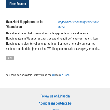
Filter Results
Overzicht Hoppinpunten in
Department of Mobility and Public
Vlaanderen
Works
De dataset bevat het overzicht van alle geplande en gerealiseerde
Hoppinpunten in Vlaanderen zoals bepaald vanuit de 15 vervoerregio's. Een
Hoppinpunt is slechts volledig gerealiseerd en operationeel wanneer het
voldoet aan de richtlijnen uit het BVR Hoppinpunten, de ontwerpwijzer en de...
WMS
You can also access this registry using the
API
(see
API Docs
).
Follow us on LinkedIn
About Transportdata.be