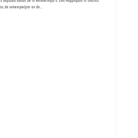
 bepaald vanuit de 15 vervoerregio's. Een Hoppinpunt is slechts
n, de ontwerpwijzer en de...