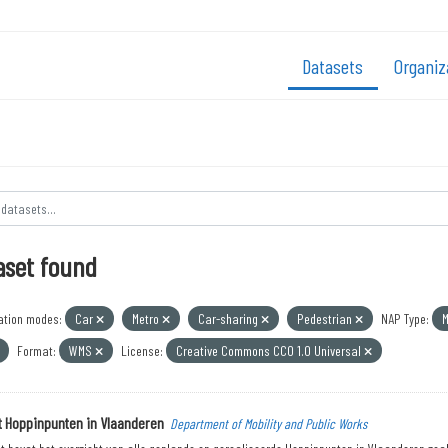
Datasets
Organiz
aset found
ation modes:
Car
Metro
Car-sharing
Pedestrian
NAP Type:
M
Format:
WMS
License:
Creative Commons CC0 1.0 Universal
t Hoppinpunten in Vlaanderen
Department of Mobility and Public Works