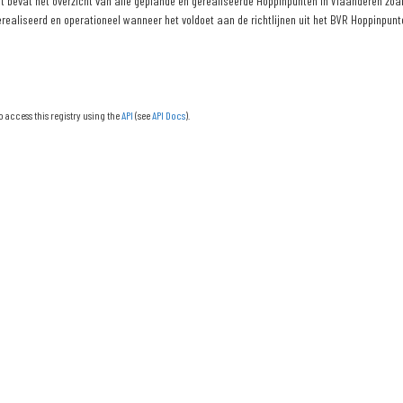
 bevat het overzicht van alle geplande en gerealiseerde Hoppinpunten in Vlaanderen zoals
erealiseerd en operationeel wanneer het voldoet aan de richtlijnen uit het BVR Hoppinpunte
o access this registry using the
API
(see
API Docs
).