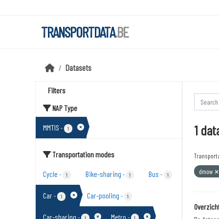
Skip to main content
TRANSPORTDATA
.BE
Datasets
Filters
NAP Type
1 dat
MMTIS
-
1
Transportation modes
Transport
dmow
Cycle
Bike-sharing
Bus
-
-
-
1
1
1
Car
Car-pooling
-
-
1
1
Overzich
Car-sharing
Metro
-
-
1
1