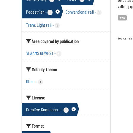
De dataset
volledig g
Pedestrian
Conventional rail
-
-
1
1
WMS
Tram, Light rail
-
1
You can als
Area covered by publication
VLAAMS GEWEST
-
1
Mobility Theme
Other
-
1
License
Creative Commons...
-
1
Format