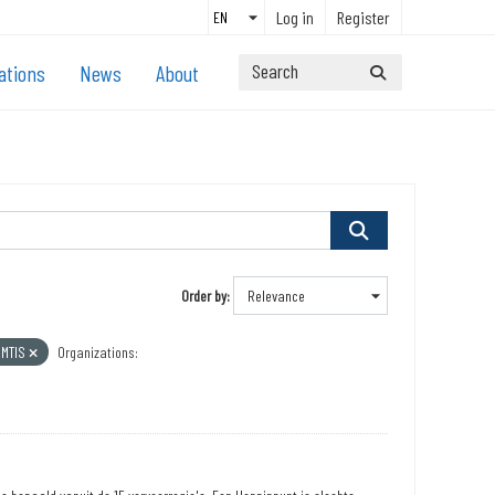
Log in
Register
ations
News
About
Order by
MTIS
Organizations: