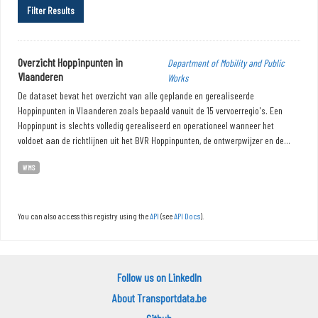
Filter Results
Overzicht Hoppinpunten in
Department of Mobility and Public
Vlaanderen
Works
De dataset bevat het overzicht van alle geplande en gerealiseerde
Hoppinpunten in Vlaanderen zoals bepaald vanuit de 15 vervoerregio's. Een
Hoppinpunt is slechts volledig gerealiseerd en operationeel wanneer het
voldoet aan de richtlijnen uit het BVR Hoppinpunten, de ontwerpwijzer en de...
WMS
You can also access this registry using the
API
(see
API Docs
).
Follow us on LinkedIn
About Transportdata.be