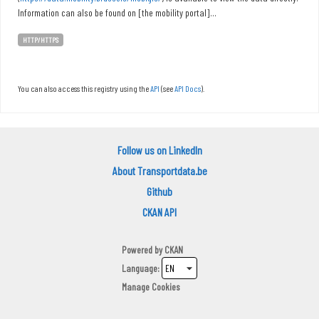
Information can also be found on [the mobility portal]...
HTTP/HTTPS
You can also access this registry using the
API
(see
API Docs
).
Follow us on LinkedIn
About Transportdata.be
Github
CKAN API
Powered by
CKAN
Language
Manage Cookies