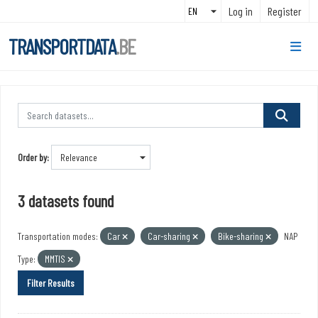
Skip to main content
Log in
Register
TRANSPORTDATA
.BE
Order by
3 datasets found
Transportation modes:
Car
Car-sharing
Bike-sharing
NAP
Type:
MMTIS
Filter Results