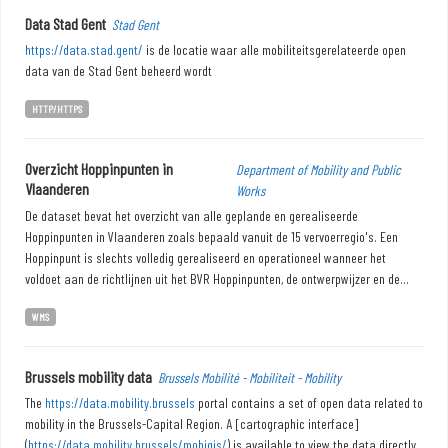
Data Stad Gent
Stad Gent
https://data.stad.gent/
is de locatie waar alle mobiliteitsgerelateerde open
data van de Stad Gent beheerd wordt
HTTP/HTTPS
Overzicht Hoppinpunten in
Department of Mobility and Public
Vlaanderen
Works
De dataset bevat het overzicht van alle geplande en gerealiseerde
Hoppinpunten in Vlaanderen zoals bepaald vanuit de 15 vervoerregio's. Een
Hoppinpunt is slechts volledig gerealiseerd en operationeel wanneer het
voldoet aan de richtlijnen uit het BVR Hoppinpunten, de ontwerpwijzer en de...
WMS
Brussels mobility data
Brussels Mobilité - Mobiliteit - Mobility
The
https://data.mobility.brussels
portal contains a set of open data related to
mobility in the Brussels-Capital Region. A [cartographic interface]
(
https://data.mobility.brussels/mobigis/
) is available to view the data directly.