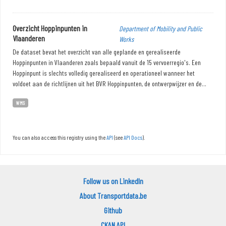
Overzicht Hoppinpunten in
Department of Mobility and Public
Vlaanderen
Works
De dataset bevat het overzicht van alle geplande en gerealiseerde
Hoppinpunten in Vlaanderen zoals bepaald vanuit de 15 vervoerregio's. Een
Hoppinpunt is slechts volledig gerealiseerd en operationeel wanneer het
voldoet aan de richtlijnen uit het BVR Hoppinpunten, de ontwerpwijzer en de...
WMS
You can also access this registry using the
API
(see
API Docs
).
Follow us on LinkedIn
About Transportdata.be
Github
CKAN API