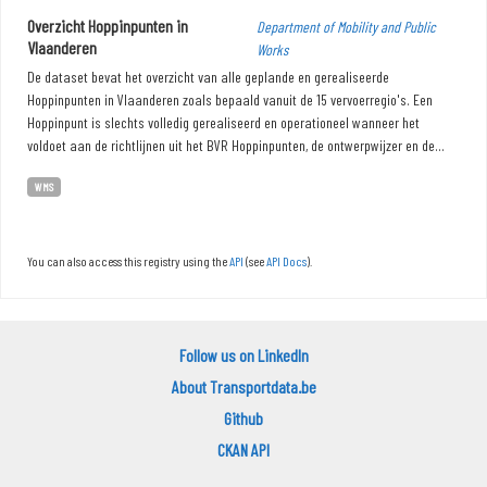
Overzicht Hoppinpunten in
Department of Mobility and Public
Vlaanderen
Works
De dataset bevat het overzicht van alle geplande en gerealiseerde
Hoppinpunten in Vlaanderen zoals bepaald vanuit de 15 vervoerregio's. Een
Hoppinpunt is slechts volledig gerealiseerd en operationeel wanneer het
voldoet aan de richtlijnen uit het BVR Hoppinpunten, de ontwerpwijzer en de...
WMS
You can also access this registry using the
API
(see
API Docs
).
Follow us on LinkedIn
About Transportdata.be
Github
CKAN API