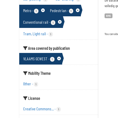
De dataset
volledig g
Metro
Pedestrian
-
-
1
1
WMS
Conventional rail
-
1
Tram, Light rail
-
You can als
1
Area covered by publication
VLAAMS GEWEST
-
1
Mobility Theme
Other
-
1
License
Creative Commons...
-
1