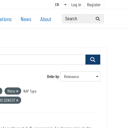
Log in
Register
ations
News
About
Order by
Metro
NAP Type:
MS GEWEST