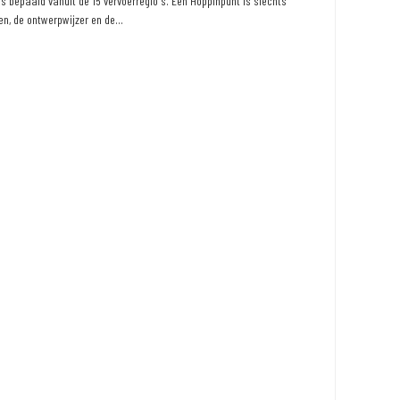
 bepaald vanuit de 15 vervoerregio's. Een Hoppinpunt is slechts
n, de ontwerpwijzer en de...