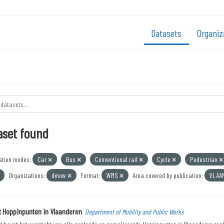
Datasets
Organiz
aset found
ation modes:
Car
Bus
Conventional rail
Cycle
Pedestrian
Organizations:
dmow
Format:
WMS
Area covered by publication:
VLAA
t Hoppinpunten in Vlaanderen
Department of Mobility and Public Works