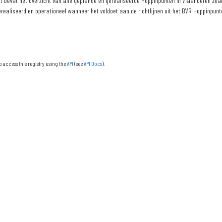
 bevat het overzicht van alle geplande en gerealiseerde Hoppinpunten in Vlaanderen zoals
erealiseerd en operationeel wanneer het voldoet aan de richtlijnen uit het BVR Hoppinpunte
o access this registry using the
API
(see
API Docs
).