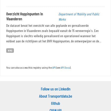
Overzicht Hoppinpunten in
Department of Mobility and Public
Vlaanderen
Works
De dataset bevat het overzicht van alle geplande en gerealiseerde
Hoppinpunten in Vlaanderen zoals bepaald vanuit de 15 vervoerregio's. Een
Hoppinpunt is slechts volledig gerealiseerd en operationeel wanneer het
voldoet aan de richtlijnen uit het BVR Hoppinpunten, de ontwerpwijzer en de...
WMS
You can also access this registry using the
API
(see
API Docs
).
Follow us on LinkedIn
About Transportdata.be
Github
CKAN API