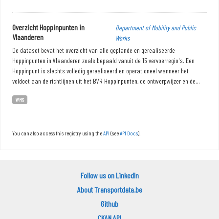
Overzicht Hoppinpunten in
Department of Mobility and Public
Vlaanderen
Works
De dataset bevat het overzicht van alle geplande en gerealiseerde
Hoppinpunten in Vlaanderen zoals bepaald vanuit de 15 vervoerregio's. Een
Hoppinpunt is slechts volledig gerealiseerd en operationeel wanneer het
voldoet aan de richtlijnen uit het BVR Hoppinpunten, de ontwerpwijzer en de...
WMS
You can also access this registry using the
API
(see
API Docs
).
Follow us on LinkedIn
About Transportdata.be
Github
CKAN API