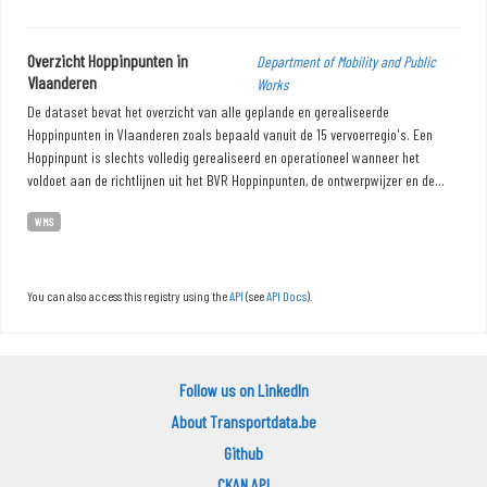
Overzicht Hoppinpunten in
Department of Mobility and Public
Vlaanderen
Works
De dataset bevat het overzicht van alle geplande en gerealiseerde
Hoppinpunten in Vlaanderen zoals bepaald vanuit de 15 vervoerregio's. Een
Hoppinpunt is slechts volledig gerealiseerd en operationeel wanneer het
voldoet aan de richtlijnen uit het BVR Hoppinpunten, de ontwerpwijzer en de...
WMS
You can also access this registry using the
API
(see
API Docs
).
Follow us on LinkedIn
About Transportdata.be
Github
CKAN API