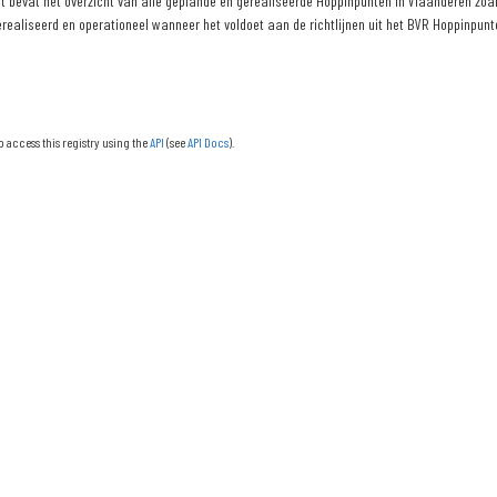
 bevat het overzicht van alle geplande en gerealiseerde Hoppinpunten in Vlaanderen zoals
erealiseerd en operationeel wanneer het voldoet aan de richtlijnen uit het BVR Hoppinpunte
o access this registry using the
API
(see
API Docs
).