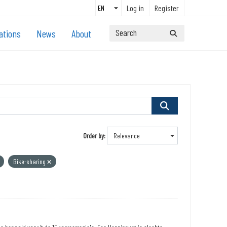
Log in
Register
ations
News
About
Order by
Bike-sharing