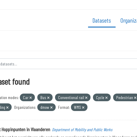
Datasets
Organiz
aset found
ation modes:
Car
Bus
Conventional rail
Cycle
Pedestrian
ling
Organizations:
dmow
Format:
WMS
t Hoppinpunten in Vlaanderen
Department of Mobility and Public Works