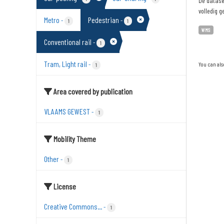
De dataset
volledig g
Metro
Pedestrian
-
-
1
1
WMS
Conventional rail
-
1
Tram, Light rail
-
You can als
1
Area covered by publication
VLAAMS GEWEST
-
1
Mobility Theme
Other
-
1
License
Creative Commons...
-
1