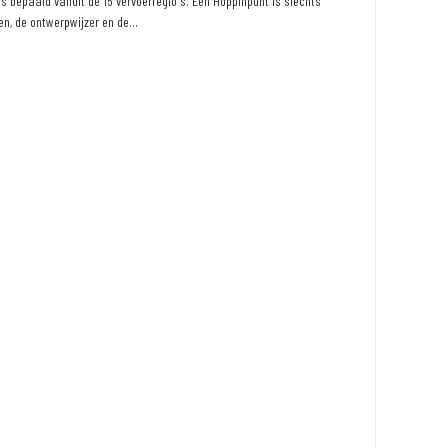
 bepaald vanuit de 15 vervoerregio's. Een Hoppinpunt is slechts
n, de ontwerpwijzer en de...