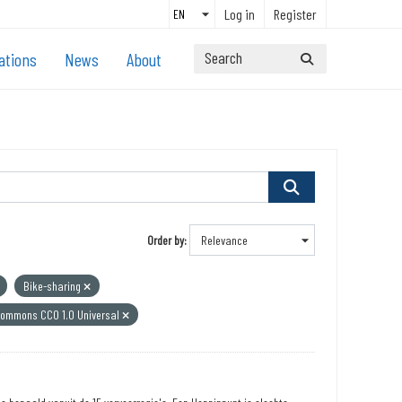
Log in
Register
ations
News
About
Order by
Bike-sharing
Commons CC0 1.0 Universal