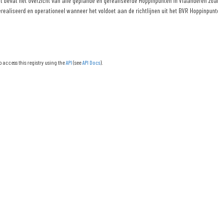
 bevat het overzicht van alle geplande en gerealiseerde Hoppinpunten in Vlaanderen zoals
erealiseerd en operationeel wanneer het voldoet aan de richtlijnen uit het BVR Hoppinpunte
o access this registry using the
API
(see
API Docs
).