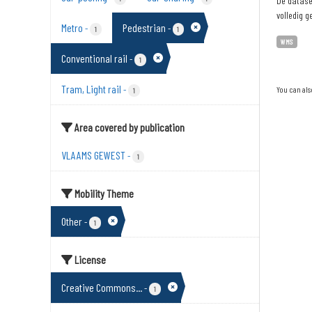
De dataset
volledig g
Metro
Pedestrian
-
-
1
1
WMS
Conventional rail
-
1
Tram, Light rail
-
You can als
1
Area covered by publication
VLAAMS GEWEST
-
1
Mobility Theme
Other
-
1
License
Creative Commons...
-
1