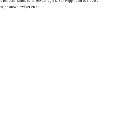
 bepaald vanuit de 15 vervoerregio's. Een Hoppinpunt is slechts
n, de ontwerpwijzer en de...