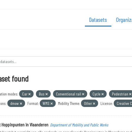
Datasets
Organiz
aset found
ation modes:
Car
Bus
Conventional rail
Cycle
Pedestrian
ions:
dmow
Format:
WMS
Mobility Theme:
Other
License:
Creative 
t Hoppinpunten in Vlaanderen
Department of Mobility and Public Works