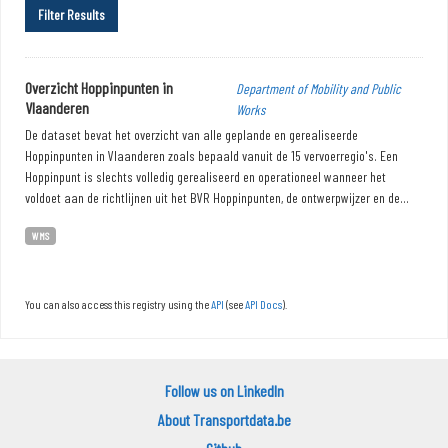
Filter Results
Overzicht Hoppinpunten in
Department of Mobility and Public
Vlaanderen
Works
De dataset bevat het overzicht van alle geplande en gerealiseerde
Hoppinpunten in Vlaanderen zoals bepaald vanuit de 15 vervoerregio's. Een
Hoppinpunt is slechts volledig gerealiseerd en operationeel wanneer het
voldoet aan de richtlijnen uit het BVR Hoppinpunten, de ontwerpwijzer en de...
WMS
You can also access this registry using the
API
(see
API Docs
).
Follow us on LinkedIn
About Transportdata.be