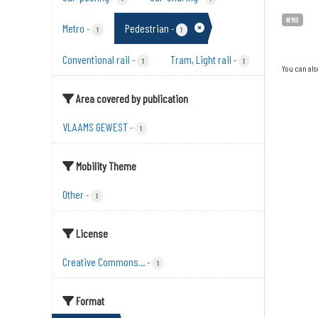
WMS
Metro
Pedestrian
-
-
1
1
Conventional rail
Tram, Light rail
-
-
1
1
You can als
Area covered by publication
VLAAMS GEWEST
-
1
Mobility Theme
Other
-
1
License
Creative Commons...
-
1
Format