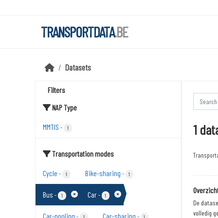
Skip to main content
TRANSPORTDATA
.BE
Datasets
Filters
NAP Type
1 dat
MMTIS
-
1
Transportation modes
Transport
Cycle
Bike-sharing
-
-
1
1
Overzich
Bus
Car
-
-
1
1
De dataset
volledig g
Car-pooling
Car-sharing
-
-
1
1