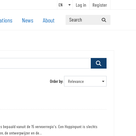
Log in
Register
ations
News
About
Order by
 bepaald vanuit de 15 vervoerregio's. Een Hoppinpunt is slechts
n, de ontwerpwijzer en de...