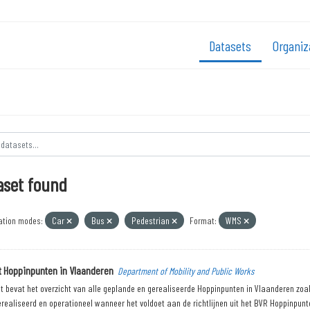
Datasets
Organiz
aset found
ation modes:
Car
Bus
Pedestrian
Format:
WMS
t Hoppinpunten in Vlaanderen
Department of Mobility and Public Works
 bevat het overzicht van alle geplande en gerealiseerde Hoppinpunten in Vlaanderen zoals
erealiseerd en operationeel wanneer het voldoet aan de richtlijnen uit het BVR Hoppinpunte