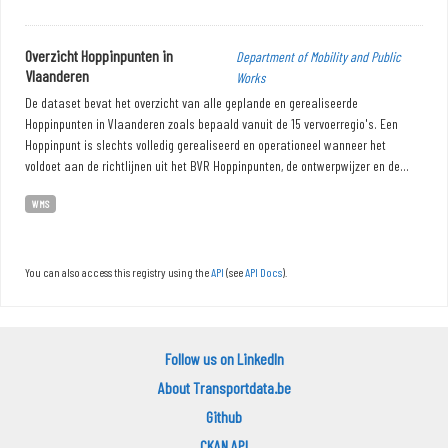
Overzicht Hoppinpunten in
Department of Mobility and Public
Vlaanderen
Works
De dataset bevat het overzicht van alle geplande en gerealiseerde
Hoppinpunten in Vlaanderen zoals bepaald vanuit de 15 vervoerregio's. Een
Hoppinpunt is slechts volledig gerealiseerd en operationeel wanneer het
voldoet aan de richtlijnen uit het BVR Hoppinpunten, de ontwerpwijzer en de...
WMS
You can also access this registry using the
API
(see
API Docs
).
Follow us on LinkedIn
About Transportdata.be
Github
CKAN API