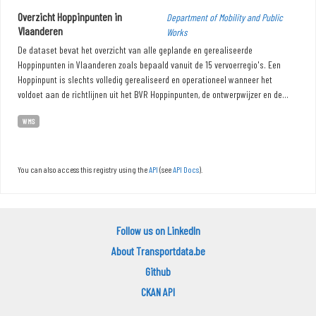
Overzicht Hoppinpunten in
Department of Mobility and Public
Vlaanderen
Works
De dataset bevat het overzicht van alle geplande en gerealiseerde
Hoppinpunten in Vlaanderen zoals bepaald vanuit de 15 vervoerregio's. Een
Hoppinpunt is slechts volledig gerealiseerd en operationeel wanneer het
voldoet aan de richtlijnen uit het BVR Hoppinpunten, de ontwerpwijzer en de...
WMS
You can also access this registry using the
API
(see
API Docs
).
Follow us on LinkedIn
About Transportdata.be
Github
CKAN API