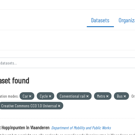
Datasets
Organiz
aset found
ation modes:
Car
Cycle
Conventional rail
Metro
Bus
Or
Creative Commons CC0 1.0 Universal
t Hoppinpunten in Vlaanderen
Department of Mobility and Public Works