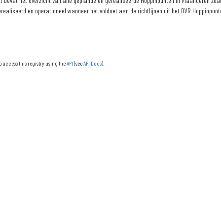
 bevat het overzicht van alle geplande en gerealiseerde Hoppinpunten in Vlaanderen zoals
erealiseerd en operationeel wanneer het voldoet aan de richtlijnen uit het BVR Hoppinpunte
o access this registry using the
API
(see
API Docs
).