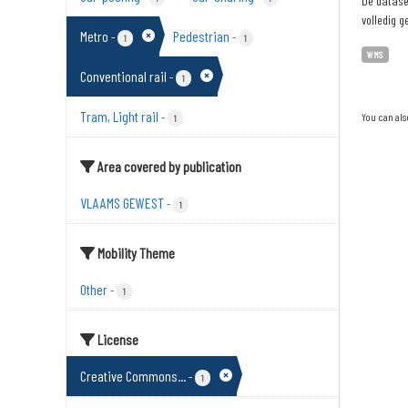
De dataset
volledig g
Metro
Pedestrian
-
-
1
1
WMS
Conventional rail
-
1
Tram, Light rail
-
You can als
1
Area covered by publication
VLAAMS GEWEST
-
1
Mobility Theme
Other
-
1
License
Creative Commons...
-
1