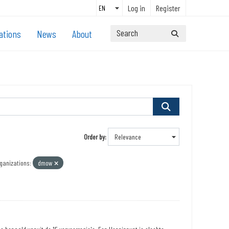
Log in
Register
ations
News
About
Order by
ganizations:
dmow