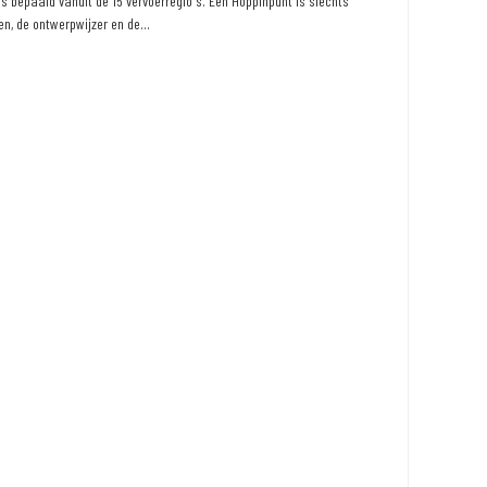
 bepaald vanuit de 15 vervoerregio's. Een Hoppinpunt is slechts
n, de ontwerpwijzer en de...