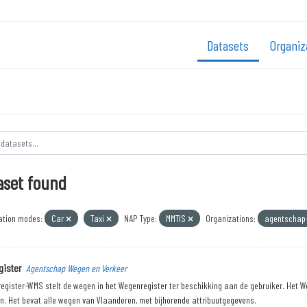
Datasets
Organiz
aset found
ation modes:
Car
Taxi
NAP Type:
MMTIS
Organizations:
agentschap
ister
Agentschap Wegen en Verkeer
egister-WMS stelt de wegen in het Wegenregister ter beschikking aan de gebruiker. Het W
n. Het bevat alle wegen van Vlaanderen, met bijhorende attribuutgegevens.