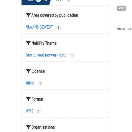
WMS
Area covered by publication
VLAAMS GEWEST
-
1
You can als
Mobility Theme
Static road network data
-
1
License
Other
-
1
Format
WMS
-
1
Organizations