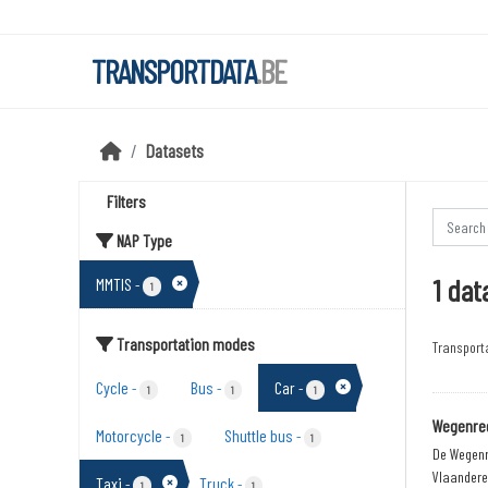
Skip to main content
TRANSPORTDATA
.BE
Datasets
Filters
NAP Type
1 dat
MMTIS
-
1
Transportation modes
Transport
Cycle
Bus
Car
-
-
-
1
1
1
Wegenreg
Motorcycle
Shuttle bus
-
-
1
1
De Wegenr
Vlaandere
Taxi
Truck
-
-
1
1