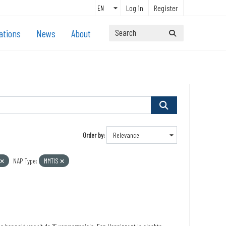
Log in
Register
ations
News
About
Order by
NAP Type:
MMTIS