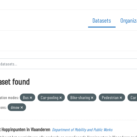
Datasets
Organiz
aset found
ation modes:
Bus
Car-pooling
Bike-sharing
Pedestrian
Car
ions:
dmow
t Hoppinpunten in Vlaanderen
Department of Mobility and Public Works