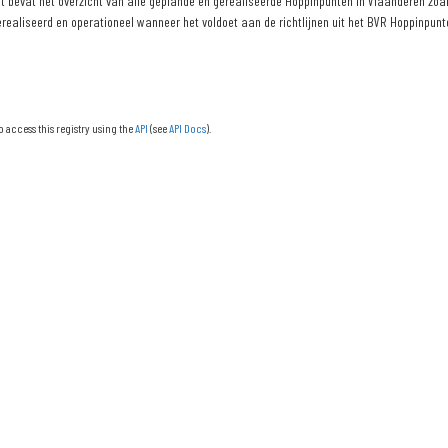
 bevat het overzicht van alle geplande en gerealiseerde Hoppinpunten in Vlaanderen zoals
erealiseerd en operationeel wanneer het voldoet aan de richtlijnen uit het BVR Hoppinpunte
o access this registry using the
API
(see
API Docs
).