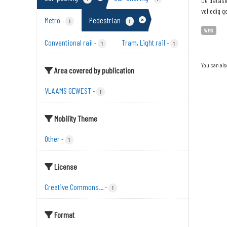
De dataset
volledig g
Metro
Pedestrian
-
-
1
1
WMS
Conventional rail
Tram, Light rail
-
-
1
1
You can als
Area covered by publication
VLAAMS GEWEST
-
1
Mobility Theme
Other
-
1
License
Creative Commons...
-
1
Format