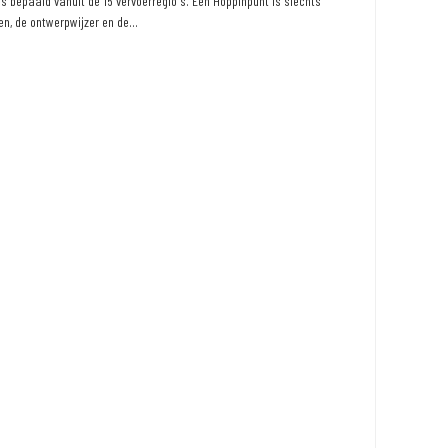
 bepaald vanuit de 15 vervoerregio's. Een Hoppinpunt is slechts
n, de ontwerpwijzer en de...